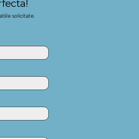
rfecta!
ile solicitate.
*