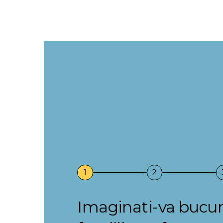
1
2
Imaginati-va bucuri