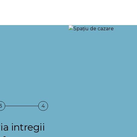
3
4
a intregii