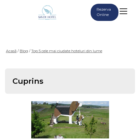
Rezerva
Online
Top 5 cele mai ciudate
hoteluri din lume
Acasă
/
Blog
/
Top 5 cele mai ciudate hoteluri din lume
Cuprins