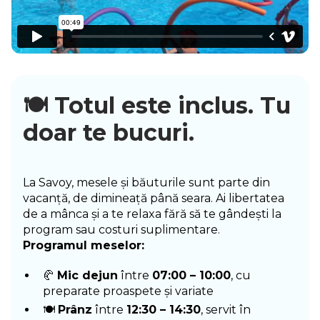
🍽️ Totul este inclus. Tu
doar te bucuri.
La Savoy, mesele și băuturile sunt parte din
vacanță, de dimineață până seara. Ai libertatea
de a mânca și a te relaxa fără să te gândești la
program sau costuri suplimentare.
Programul meselor:
🥐
Mic dejun
între
07:00 – 10:00
, cu
preparate proaspete și variate
🍽️
Prânz
între
12:30 – 14:30
, servit în