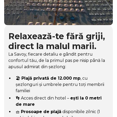
Relaxează-te fără griji,
direct la malul marii.
La Savoy, fiecare detaliu e gândit pentru
confortul tău, de la primul pas pe nisip până la
apusul admirat din șezlong:
🏖️
Plajă privată de 12.000 mp
, cu
șezlonguri și umbrele pentru toți membrii
familiei
👣 Acces direct din hotel –
ești la 0 metri
de mare
🧺
Prosoape de plajă
disponibile zilnic (1