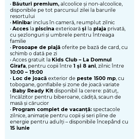
•
Băuturi premium,
alcoolice și non-alcoolice,
disponibile pe tot parcursul zilei la barurile
resortului
•
Miniba
r inclus în cameră, reumplut zilnic
•
Acces
la
piscina
exterioară
și
la
plaja
privată,
cu șezlonguri și umbrele pentru întreaga
familie
•
Prosoape de plajă
oferite pe bază de card, cu
schimb o dată pe zi
• Acces gratuit la
Kids Club – La Domnul
Girafa
, pentru copii între
1 și 8 ani
, zilnic între
10:00 – 19:00
•
Loc de joacă
exterior de
peste 1500 mp
, cu
tobogane, gonflabile și zone de joacă variate
•
Baby Ready Kit
disponibil la cerere: pătuț,
încălzitor pentru biberoane, cădiță, scaun de
masă și cărucior
•
Program complet de vacanță:
spectacole
zilnice, animație pentru copii și seri pline de
energie pentru adulți – disponibile începând cu
15 iunie