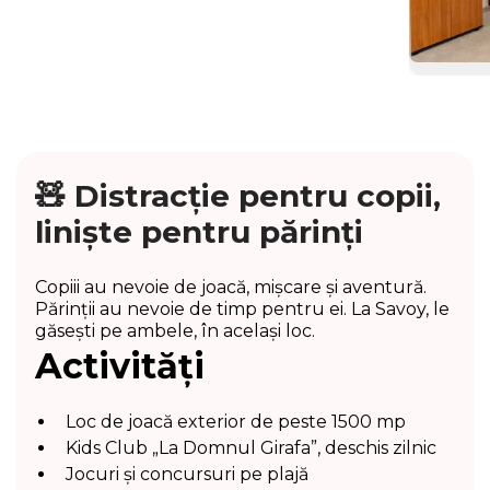
piscina
O camera spatioasa si luminoasa, cu vedere la
piscina, creata pentru confortul intregii familii,
perfecta pentru momente de relaxare si voie
buna impreuna cu cei dragi.
🧸 Distracție pentru copii,
liniște pentru părinți
Camer
mare
Fiecare 
Copiii au nevoie de joacă, mișcare și aventură.
briza ma
Părinții au nevoie de timp pentru ei. La Savoy, le
din balc
găsești pe ambele, în același loc.
vedere 
Activități
Loc de joacă exterior de peste 1500 mp
Kids Club „La Domnul Girafa”, deschis zilnic
Jocuri și concursuri pe plajă