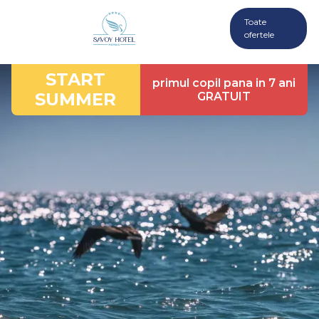
Toate
ofertele
START
primul copil pana in 7 ani
SUMMER
GRATUIT