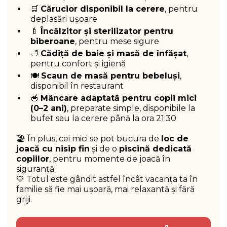
🛒
Cărucior disponibil la cerere
, pentru
deplasări ușoare
🍼
Încălzitor și sterilizator pentru
biberoane
, pentru mese sigure
🛁
Cădiță de baie și masă de înfășat
,
pentru confort și igienă
🍽️
Scaun de masă pentru bebeluși
,
disponibil în restaurant
🥣
Mâncare adaptată pentru copii mici
(0–2 ani)
, preparate simple, disponibile la
bufet sau la cerere până la ora 21:30
🏖️ În plus, cei mici se pot bucura de
loc de
joacă cu nisip fin
și de o
piscină dedicată
copiilor
, pentru momente de joacă în
siguranță.
💛 Totul este gândit astfel încât vacanța ta în
familie să fie mai ușoară, mai relaxantă și fără
griji.