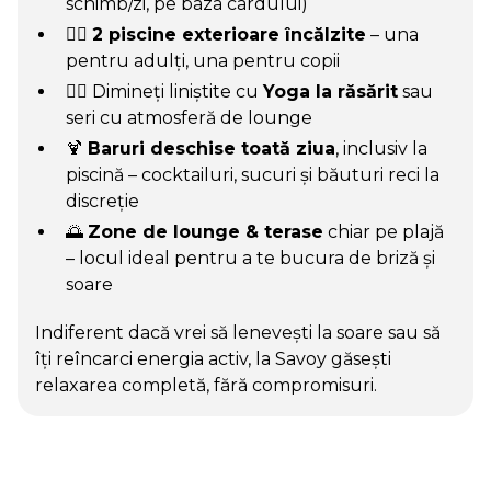
schimb/zi, pe baza cardului)
🏊‍♀️
2 piscine exterioare încălzite
– una
pentru adulți, una pentru copii
🧘‍♀️ Dimineți liniștite cu
Yoga la răsărit
sau
seri cu atmosferă de lounge
🍹
Baruri deschise toată ziua
, inclusiv la
piscină – cocktailuri, sucuri și băuturi reci la
discreție
🌅
Zone de lounge & terase
chiar pe plajă
– locul ideal pentru a te bucura de briză și
soare
Indiferent dacă vrei să lenevești la soare sau să
îți reîncarci energia activ, la Savoy găsești
relaxarea completă, fără compromisuri.