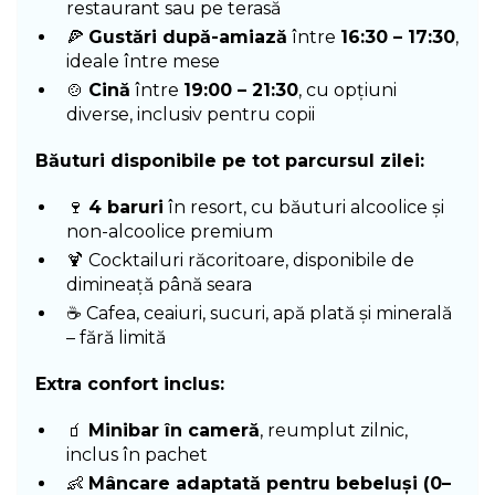
restaurant sau pe terasă
🍕
Gustări după-amiază
între
16:30 – 17:30
,
ideale între mese
🍲
Cină
între
19:00 – 21:30
, cu opțiuni
diverse, inclusiv pentru copii
Băuturi disponibile pe tot parcursul zilei:
🍷
4 baruri
în resort, cu băuturi alcoolice și
non-alcoolice premium
🍹 Cocktailuri răcoritoare, disponibile de
dimineață până seara
☕ Cafea, ceaiuri, sucuri, apă plată și minerală
– fără limită
Extra confort inclus:
🧃
Minibar în cameră
, reumplut zilnic,
inclus în pachet
👶
Mâncare adaptată pentru bebeluși (0–