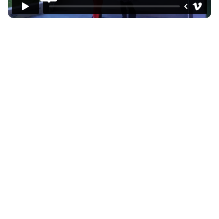
Acces gratuit la piscina
exterioară încălzită inclus în