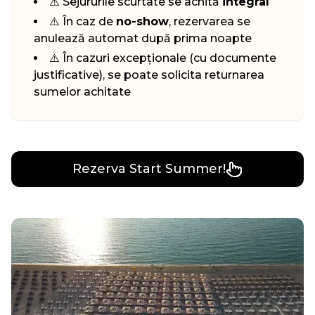
⚠️ Sejururile scurtate se achită
integral
⚠️ În caz de
no-show
, rezervarea se
anulează automat după prima noapte
⚠️ În cazuri excepționale (cu documente
justificative), se poate solicita returnarea
sumelor achitate
Rezerva Start Summer!